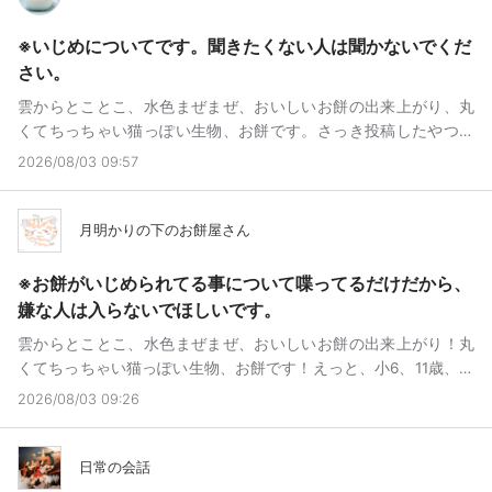
迷惑かけてごめんなさいリアルの友達ネットの友達インターネッ
ト上での兄、インターネット上での姉、色んな人と仲良く出来て
※いじめについてです。聞きたくない人は聞かないでくだ
色んな人に迷惑かけちゃってこんにちはこんにちは最後ってどう
さい。
いうことですか？さぁ、？ダメダメな私だったけど仲良くしてく
雲からとことこ、水色まぜまぜ、おいしいお餅の出来上がり、丸
れてありがとうございます迷惑かけてごめんなさい最後ってわけ
くてちっちゃい猫っぽい生物、お餅です。さっき投稿したやつの
じゃないかもしれませんけど多分ダメっていうかもう、無理だか
続き言い切れなかった、仲良くしてくれた人に感謝と謝罪しない
ら、思ったこと言っていく！みたいな(笑)もしかしてお餅さん
2026/08/03 09:57
といけない。まず、ななちゃん浮上してないね大丈夫？まず、ご
CharCastやめるんですか？それはない、と思います多分いじめら
めんね色んな事相談乗ったけど助けれたかな心は軽くなったかな
れる人にとって、こんなに行きにくい世界を直せ！◯にたいんじ
私の話を聞いてくれてありがとう私と仲良くなってくれてありが
月明かりの下のお餅屋さん
ゃない初めから、居なかったことにしたい！そうしたら楽だか
とういじめられてることは言ったっけけどねななちゃんがいたか
ら！学校とか休むだけで怒られるんだそんな、この世界を直す人
ら私の心軽くなったよありがとうごめん浮上する前に居なくなっ
を探してるいじめられる人ほど生きるのが辛いこの世界にしんど
※お餅がいじめられてる事について喋ってるだけだから、
ちゃったらお話できないねほんとうにごめんなさい。次、龍兄龍
い世界にこうやって生きて歩いてまばたきしたり生きるのがつか
嫌な人は入らないでほしいです。
兄とはMagmaが最初に会った時だよねMagmaで、お兄ちゃんに
れてしまっただけだからいじめている人を止められない私が、生
雲からとことこ、水色まぜまぜ、おいしいお餅の出来上がり！丸
なってくれてChatCastでもMetaLifeでも仲良くしてくれてほんと
きてなんの価値になるの？生きててなんの幸せが訪れるの？生き
くてちっちゃい猫っぽい生物、お餅です！えっと、小6、11歳、い
にありがとう。お兄ちゃんとして話相手になってくれてありがと
てて、何？生きてるから、生きてるだけで幸せとかそんなの言い
じめにあってます。あってる、って漢字あるんかな？まぁ、いじ
うものすごく感謝してますこんなに私がぼろぼろになってるって
2026/08/03 09:26
聞かせじゃん？生きてるだけで幸せって言ってる人もすてきだと
めについて語っていきます。最初にいじめられたのは、小3の頃ん
言えなくてごめんね心配しないでほしい、というか、これを見る
思うけどいじめを知ったしゅんかん、幸は不幸に入れ替わる心が
~、3学期？に、名前でバカにされ始めて階段登って、上から男子
かすら分かんないよね、(笑)ごめんね言えなくてごめんなさい私は
弱いってさ、そんなに弱いことかなそんなに悪いことかな悪い事
が4人くらい横になって、手を叩きながらバカ、とか嫌なこと言っ
日常の会話
ダメダメだけど、インターネット上でお兄ちゃんになってくれて
と良い事の区別もつかない私だよ？大丈夫なわけないじゃん、自
てきて泣いたらもっとバカにされるんだろうな、って思って泣く