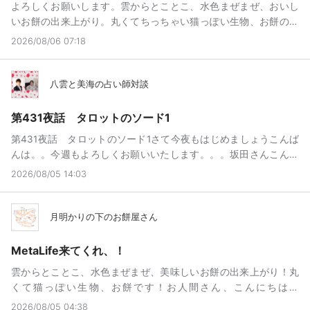
よろしくお願いします。雲からとことこ、水色まぜまぜ、おいし
いお餅の出来上がり。丸くてちっちゃい猫っぽい生物、お餅の兄
です。こんにちはお餅の兄ですお知らせがありますお餅が浮上し
2026/08/06 07:18
なくなります次いつ浮上するかは分かりませんみなさんにご迷惑
をおかけしますことを十分承知の上です。昨日の内にお知らせ出
来なくてすみませんでした。~お餅からの伝言~龍兄みかちゃなな
八雲と美海の占い師対談
ちゃんきなこもちその他の方々みなさんに助けられましたですが
浮上が辛くなった、と言うか浮上は出来るけど迷惑をかけたくな
第431夜話 タロットのソード1
いということで私は浮上しないことにしましただからって、聞き
第431夜話 タロットのソード1さて今夜もはじめましょうこんば
たいことを聞けなかった人もいると思います。無いだろうけど(笑)
んは。。今週もよろしくお願いいたします。。。坂田さんこんば
なので、私の兄がいてくれます。私が勝手に決めました☆私の兄
んはよろしくお願いいたします1週間経ちましたが、被害は予想よ
は普通に敬語だし現実では無口だけどインターネット上では普通
2026/08/05 14:03
りも甚大しかも西日本は🌀台風による東風でフェーン現象がおき
に喋るので兄をよろしくお願いします！！らしいです。というこ
て猛暑を超えて酷暑熊本は史上初の40℃超え八代市が、今回ヤバ
とで今日からよろしくお願いします。終わりの挨拶、ばいもち？
イようですねですね、やつしろ市。故・八代亜紀やしろあきさん
月明かりの下のお餅屋さん
ばいもち
の故郷ですね夜、雨降ったせいか？台風近づいてるせいか？風が
あって、陰に入ったら涼しかったりしましたが。。でも、やっぱ
MetaLife来てくれ、！
り暑いです。。そちらもですか関東は去年までの暑さはなくただ
雲からとことこ、水色まぜまぜ、美味しいお餅の出来上がり！丸
東風が台風13号のせいであり、湿度がたかいです。気温は北のオ
くて猫っぽい生物、お餅です！お人間さん、こんにちは！
ホーツク海性高気圧のせいで昨日まで涼しかっです。ハーフパン
MetaLifeやってますか？お餅と遊ぶ人集合~ってMetaLife作った
ツだと寒かったですさて、今日からソード1。Ace of Swords です
2026/08/05 04:38