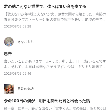
ほんとにありがとう。次に、大森🍊ちゃんみかちゃ！低浮上だよ
分お餅さんの言ってることよくわかります自分も小学校の頃いじ
の我慢して担任に相談したら、「ほっといたら言わなくなる」っ
ね見るかな？ありがと！私と仲良くなってくれて一緒に話してく
君の聴こえない世界で、僕らは青い音を奏でる
められてて生きるのも呼吸をするのも嫌になって自分は本当に1回
て相手してくれなくてそれから、小4、小5、ってずっと続いて、
れて迷惑かけてごめんメイクすごいよ！みかちゃも、ななちゃも
2階の窓から飛び降りましたへぇ呼吸をするのも嫌になる、か同じ
【歌えない少年×聴こえない少女。無音の闇から始まった、奇跡の
今の小6も未だ続いてるわけです一応名前には、無期限休止中って
めっちゃ可愛い！インターネット上では、色んな人と話ができて
ですねでも自分は今は生きるのは辛いけど守りたい人もできた私
青春音楽ラブストーリー】喉の難病で歌声を失い、絶望の中で海
書いてあるんですけどなんでここに居るかって言うと自◯しない
色んな人と笑って色んな人と出会えて嬉しかったです。心が軽く
は居ないから誰にでも守りたい人・守るべき人はいると自分は思
沿いの町へやってきた高校生の蒼太。そこで彼は、少しずつ耳の
ためなんですねその人、いますぐ、先生に言いますー、誰？ぁ、
2026/08/03 08:28
なりました迷惑かけてごめんなさい私が自覚ないのに迷惑かけて
いますへぇ今は守るべき人がいなかったりしても、いつかは守り
光を失いながらも、命を削るようにピアノを叩く天才少女・律と
来てよかったですかね？いらっしゃいです入っていいよ参加請求
いたらほんとうにごめんなさい誰も見てないよね？まだ自◯はし
たい人もできてくると思います自分はお餅さんには感謝してます
出会う。「私が完全に音を失う前に、最後に一曲だけ、作りたい
しておぉ、送りますね。ないす続けますねはい、自◯しないため
ない生きる意味は無いけど◯ぬ意味もないからまだ、まだしな
私感謝された、(笑)LIVE始めるときの最初の言葉も作ってくれた
曲があるの」言葉も音も失いかける二人は、一冊の五線譜を『無
きなこもち
なんですけど私リスカとかはしなくて推しとか、ネッ友とかリア
い。いつするか分からないけど出来損ないの私はごめんなさいと
し何より自分はChaCastを始めて最初に出会った人がお餅さんで
音のカンヴァス』に見立て、視線と、呼吸と、鍵盤の振動だけで
友も生きる目印にしてる勝手に目印にしてごめんなさい最近自分
ありがとうしか言えない笑顔も出来るけど親には感謝してる私を
す
心を通わせていく。しかし、残酷なタイムリミットはすぐそこま
忠告
責めれないんよね従兄弟がいるから兄弟...、？いとこ私のお母さ
生んでくれたことご飯をくれるお風呂に入れてくれる家がある名
で迫っていた------。過酷な運命に抗い、お互いの欠けた部分を埋
んのお姉ちゃんの子ども？おけ大学生と大学院生のお兄ちゃん2
前があるこれを普通だと思ってはいけないけど生活が出来るだけ
言いたいことがあります...え~っと、私、土、日..は親いるんです
め合うように惹かれ合う二人。幾多の試練の果てに、二人が夏の
人。ありがと、ごめん自分責める時は、私の家の寝る前の時間な
で幸せだから親からもらった大切な名前大事けど名前でいじめら
よ。それで、土日は出来なさそうです。今は、ギリギリ出来てる
終わりの海辺で紡ぎ出した「奇跡のアンサンブル」とは？第一
んやけど、うん、いとこが居るから、おばあちゃんの家に泊まっ
れたら好きになってた名前も嫌いになりそうで怖くてもう無視も
んですけど...それと、時々、親が帰ってきて、閉じるときとか、
章：潮風のピアノ、とびきり不器用な君の声高校最後の夏休みが
2026/08/03 02:46
てて、責める時間が作れんのよねやき、最近ストレス溜まってる
できなくなって心を制御できなくなって◯ねとか言われても◯な
忘れてしまうときがあります。その時がありますが、ご承知くだ
始まったというのに、僕の喉は、まるで世界から拒絶されたよう
だからここで話してるそうなんですか...なんで敬語？(笑)まぁ、女
ないしバカって言われてもバカじゃないしアホでもないしクソで
さい。これで、終わりますｗ
に音を失いかけていた。僕――阿澄蒼太（あすみ そうた）は、
子だから体調不良多いんですけど、はい、それでも塾行ってるの
もないしいじめられる方が弱いのか？いじめてる人の心が弱いの
日常の会話
元々はSNSで少し名の知れた、アマチュアバンドのボーカルだっ
うん、けど、妹は何も理解してないしうん、言ったら言いふらし
か？誰が悪いとか無いしだからって誰かが良いわけでも無いしな
た。だけど三ヶ月前、突如として喉の難病を患い、高音を出そう
そうで言えないしうん、だから言ってないけど「ねぇねピアノ練
にが正解で
余命100日の僕が、明日を諦めた君と出会った話
とすると声が激しくかすれるようになってしまった。医者からは
習せずにタブレットばっかり！」つってうん、腹蹴られて、ぶん
「これ以上歌えば、一生声を失うかもしれない」と告げられ、僕
殴られて、小3だからあんまり力ないしあざがぎりぎりできないく
第一章：世界一、静かな出会い「宮本くん。君の命は、あと100日