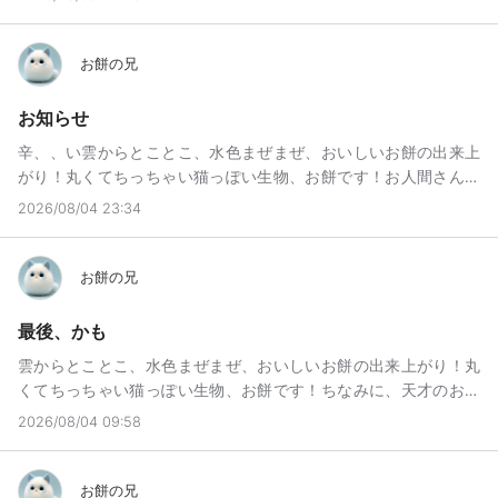
んですけど誰か来てくれませんかURL貼っときます
ね熊本市にある、ウチの取引先は、社長に連絡したら、大丈夫と
☆https://app.metalife.co.jp/spaces/WPvZZ0fOrtb9ECVybx0Dば
ありました。。東京よりは暑いですよ。。無駄に快晴で陽射しが
いもち！
お餅の兄
キツイからそちらはチベット高気圧が張り出してきて暑いですね
熊本の社長さん、良かったですありがとうございます。ただ、氷
お知らせ
川町や八代市、は大変なようす
https://storymaps.arcgis.com/stories/996762122ba14fa4bb95fa
辛、、い雲からとことこ、水色まぜまぜ、おいしいお餅の出来上
d4f218691bこちらに詳しいですさて、そんな1週間でしたがソード
がり！丸くてちっちゃい猫っぽい生物、お餅です！お人間さん、
1を今週からやっていきますがソードは昔は火を表していて、エリ
こんにちは！お知らせがあります！お餅は、小6の11歳、なんです
2026/08/04 23:34
ファスレヴィあたりからは風に変わったわけですがいま、まさに
けど小6なんで次中1受験シーズンなんですね？だから、まぁ、(笑)
風や、火（熱）が北半球を襲っているわけです象徴的ですね火災
受験勉強山積みなので浮上が少なくなるのです低浮上ってことで
（山火事）や爆発、、あと包丁や刃を振り回す事件も多いですね
すねすみません、低浮上になります今日からです受験やばいやば
お餅の兄
早く通り過ぎてほしいですないさ8/7になれば立秋となりもうすぐ
い普通に焦るだから低浮上です何回も言います低浮上ですごめん
世に漂う雰囲気も変わります暦の上では、秋風が立ちます少し変
なさいではばいもち！
最後、かも
わり目が明後日からきます。もう少しの我慢ですねさて今週はこ
こまでお疲れ様でした今夜もありがとうございました。お楽しみ
雲からとことこ、水色まぜまぜ、おいしいお餅の出来上がり！丸
様でした。。また来週また来週ー、
くてちっちゃい猫っぽい生物、お餅です！ちなみに、天才のお餅
です！お人間さん、こんにちは！えっと、最後かもって題名だけ
2026/08/04 09:58
ど"かも"って見えます？だから、最後じゃないかもなんですねん？
最後かもなんですあ、違う最後じゃないかも、ん？分かんなくな
っちゃったよ(笑)えっと、仲良くしてくれてありがとうございます
お餅の兄