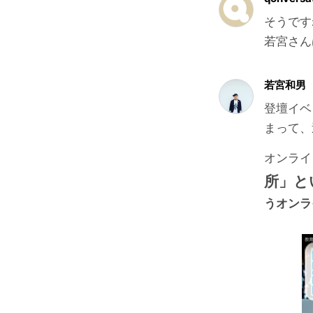
そうです
若宮さん
若宮和男
登壇イベ
まって、
オンライ
所」と
うオンラ