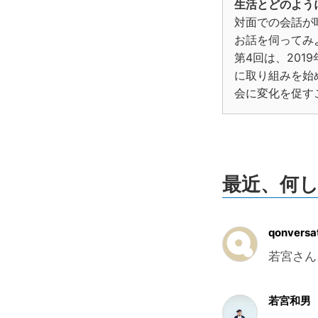
生活とどのよう
対面での会話が
お話を伺ってみよ
第4回は、201
に取り組みを始
会に変化を促す
最近、何
qonversa
若宮さん
若宮和男