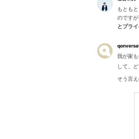
もともと
のですが
とプライ
qonversa
我が家も
して、ど
そう言え