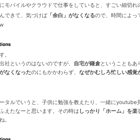
にモバイルやクラウドで仕事をしていると、すごい細切れ
んできて、気づけば
「余白」がなくなる
ので、時間によっ
w
tions
す。
出社というのはないのですが、
自宅が鎌倉
ということもあ
がなくなった
のにもかかわらず、
なぜかむしろ忙しい感覚
ータルでいうと、子供に勉強を教えたり、一緒にyoutub
ふえたなーと思います。その時は
しっかり「ホーム」を楽
ね。
tions