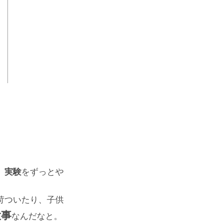
」実験
をずっとや
苛ついたり、子供
大事
なんだなと。