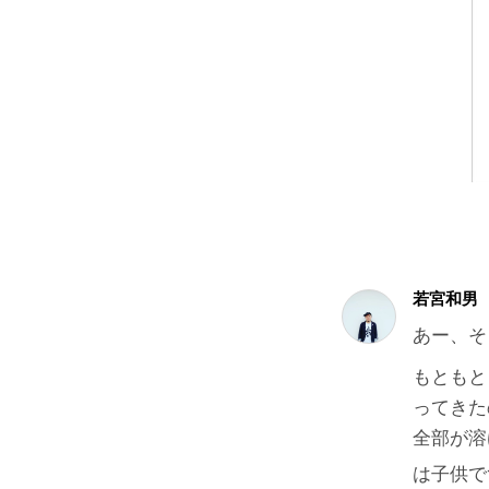
若宮和男
あー、そ
もともと
ってきた
全部が溶
は子供で