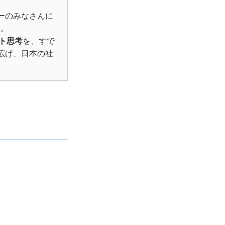
ーのみなさんに
た。
ト思考
を、すで
広げ、日本の社