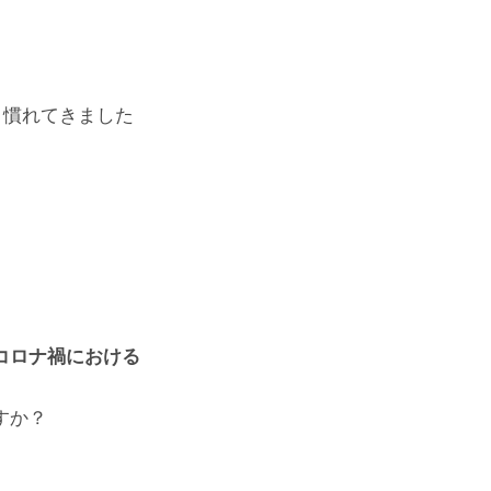
と慣れてきました
コロナ禍における
すか？