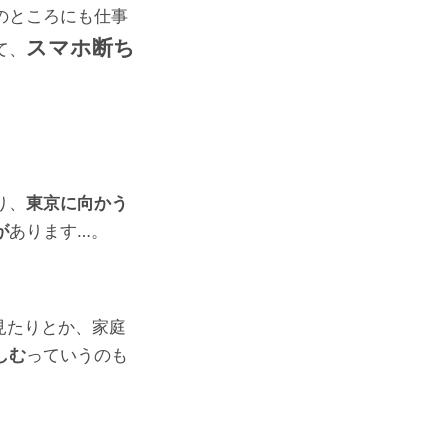
のところにも仕事
スマホ断ち
て、
り、
東京に向かう
が
あります…。
e見たりとか、家庭
しむ
っていうのも