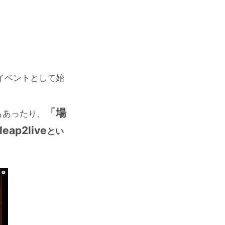
イベントとして始
「場
もあったり、
leap2live
とい